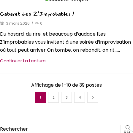
Cabaret des Z’Improbables !
3 mars 2026
/
0
Du hasard, du rire, et beaucoup d’audace !Les
Z’improbables vous invitent à une soirée d’improvisation
où tout peut arriver On tombe, on rebondit, on rit…...
Continuer La Lecture
Affichage de 1–10 de 39 postes
1
2
3
4
Rechercher
REC