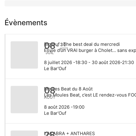
Évènements
08
Big’Ouf : The best deal du mercredi
30
-
AOÛT
Envie d’un VRAI burger à Cholet… sans expl
JUIL
8 juillet 2026 -18:30 - 30 août 2026-21:30
Le Bar'Ouf
08
Moules Beat du 8 Août
Les Moules Beat, c’est LE rendez-vous FOO
AOÛT
8 août 2026 -19:00
Le Bar'Ouf
28
LACABRA + ANTHARES