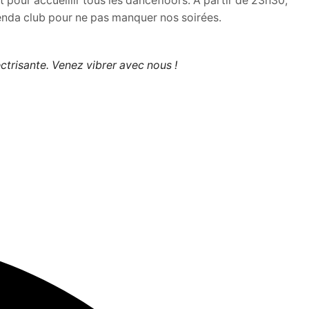
 pour accueillir tous les dancefloors. À partir de 23h30,
genda club pour ne pas manquer nos soirées.
ectrisante. Venez vibrer avec nous !