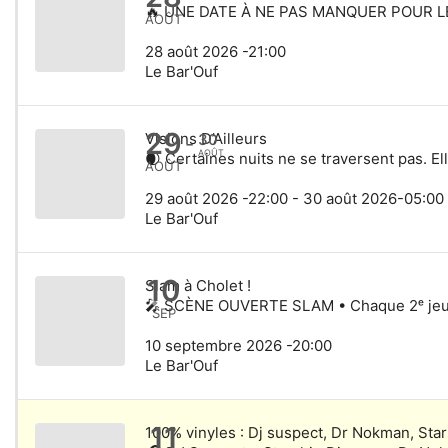
🔥 UNE DATE À NE PAS MANQUER POUR LES
AOÛT
28 août 2026 -21:00
Le Bar'Ouf
29
Visions D’Ailleurs
30
-
AOÛT
🌒 Certaines nuits ne se traversent pas. Ell
AOÛT
29 août 2026 -22:00 - 30 août 2026-05:00
Le Bar'Ouf
10
Slam à Cholet !
🎤 SCÈNE OUVERTE SLAM • Chaque 2ᵉ jeudi
SEP
10 septembre 2026 -20:00
Le Bar'Ouf
11
100% vinyles : Dj suspect, Dr Nokman, Sta