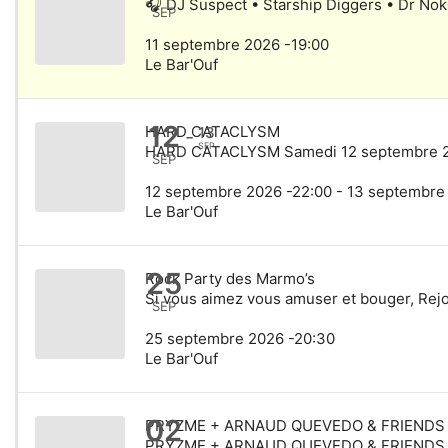
🎧 DJ Suspect • Starship Diggers • Dr No
SEP
11 septembre 2026 -19:00
Le Bar'Ouf
12
HARD CATACLYSM
13
-
SEP
HARD CATACLYSM Samedi 12 septembre 202
SEP
12 septembre 2026 -22:00 - 13 septembre
Le Bar'Ouf
25
Rock Party des Marmo’s
Si vous aimez vous amuser et bouger, Rejoi
SEP
25 septembre 2026 -20:30
Le Bar'Ouf
02
PRYZME + ARNAUD QUEVEDO & FRIENDS
PRYZME + ARNAUD QUEVEDO & FRIENDS Tou