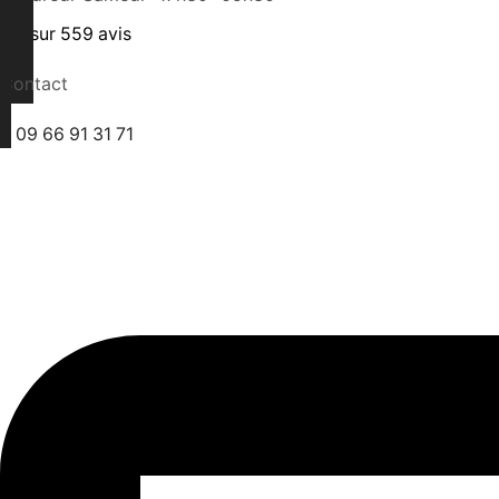
4.4
sur
559
avis
Contact
09 66 91 31 71