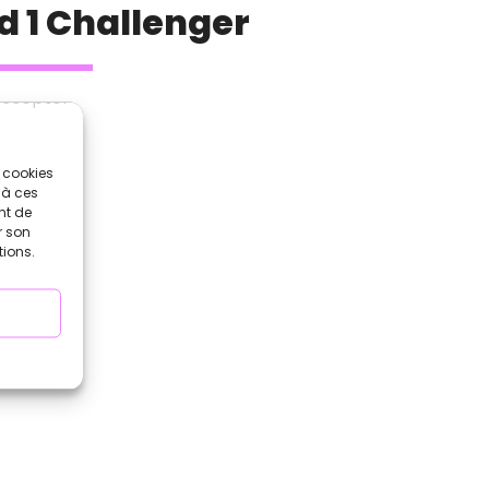
 1 Challenger
accepter
s cookies
 à ces
nt de
r son
tions.